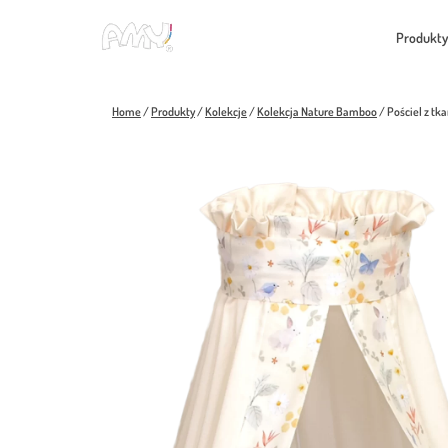
Skip
to
Produkty
content
Home
/
Produkty
/
Kolekcje
/
Kolekcja Nature Bamboo
/
Pościel z t