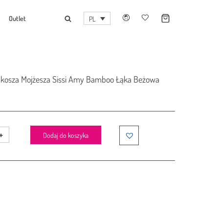
Outlet
PL
o kosza Mojżesza Sissi Amy Bamboo Łąka Beżowa
Dodaj do koszyka
j