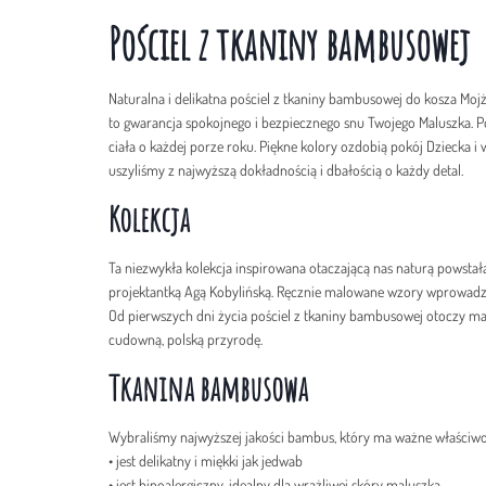
Pościel z tkaniny bambusowej
Naturalna i delikatna pościel z tkaniny bambusowej do kosza Mo
to gwarancja spokojnego i bezpiecznego snu Twojego Maluszka. 
ciała o każdej porze roku. Piękne kolory ozdobią pokój Dziecka 
uszyliśmy z najwyższą dokładnością i dbałością o każdy detal.
Kolekcja
Ta niezwykła kolekcja inspirowana otaczającą nas naturą powstała
projektantką Agą Kobylińską. Ręcznie malowane wzory wprowadzą
Od pierwszych dni życia pościel z tkaniny bambusowej otoczy ma
cudowną, polską przyrodę.
Tkanina bambusowa
Wybraliśmy najwyższej jakości bambus, który ma ważne właściwo
• jest delikatny i miękki jak jedwab
• jest hipoalergiczny, idealny dla wrażliwej skóry maluszka