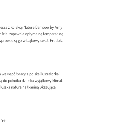
jżesza z kolekcji Nature Bamboo by Amy
Pościel zapewnia optymalną temperaturę
i wprowadzą go w bajkowy świat. Produkt
 we współpracy z polską ilustratorką i
 do pokoiku dziecka wyjątkowy klimat.
luszka naturalną tkaniną ukazującą
ści: