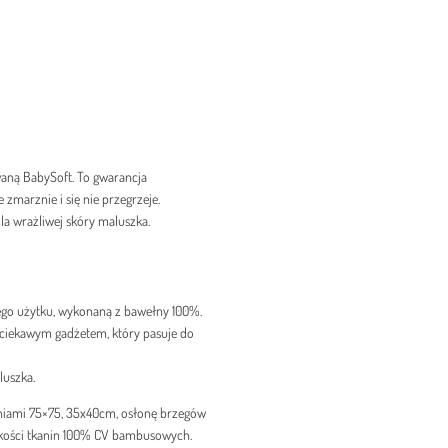
waną BabySoft. To gwarancja
 zmarznie i się nie przegrzeje.
la wrażliwej skóry maluszka.
ego użytku, wykonaną z bawełny 100%.
t ciekawym gadżetem, który pasuje do
luszka.
eniami 75×75, 35x40cm, osłonę brzegów
akości tkanin 100% CV bambusowych.