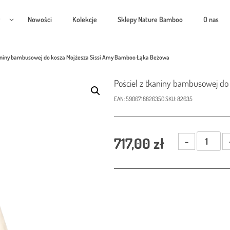
Nowości
Kolekcje
Sklepy Nature Bamboo
O nas
kaniny bambusowej do kosza Mojżesza Sissi Amy Bamboo Łąka Beżowa
Pościel z tkaniny bambusowej d
EAN:
5906718826350
SKU:
82635
ilość
717,00
zł
Pościel
z
tkaniny
bambusowe
do
kosza
Mojżesza
Sissi