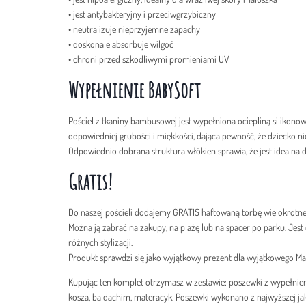
• jest antybakteryjny i przeciwgrzybiczny
• neutralizuje nieprzyjemne zapachy
• doskonale absorbuje wilgoć
• chroni przed szkodliwymi promieniami UV
Wypełnienie BabySoft
Pościel z tkaniny bambusowej jest wypełniona ociepliną silikono
odpowiedniej grubości i miękkości, dająca pewność, że dziecko nie
Odpowiednio dobrana struktura włókien sprawia, że jest idealna d
Gratis!
Do naszej pościeli dodajemy GRATIS haftowaną torbę wielokrotn
Można ją zabrać na zakupy, na plażę lub na spacer po parku. Jes
różnych stylizacji.
Produkt sprawdzi się jako wyjątkowy prezent dla wyjątkowego Ma
Kupując ten komplet otrzymasz w zestawie: poszewki z wypełni
kosza, baldachim, materacyk. Poszewki wykonano z najwyższej j