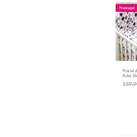
Promocja!
Pościel
Aztec D
130,