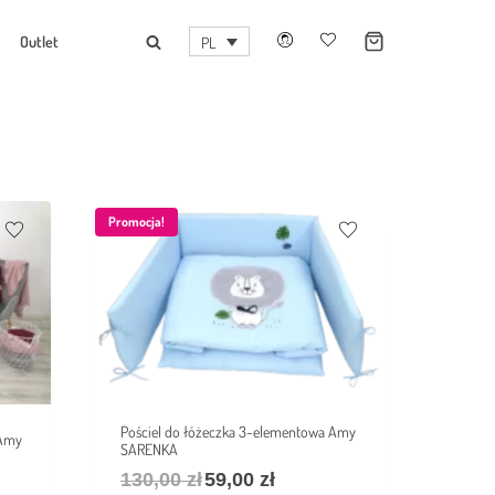
Outlet
PL
Promocja!
Pościel do łóżeczka 3-elementowa Amy
 Amy
SARENKA
130,00
zł
59,00
zł