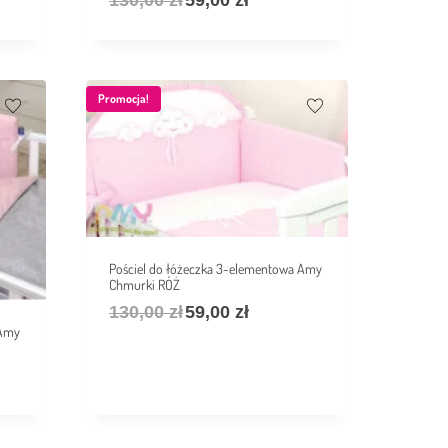
130,00
zł
59,00
zł
Promocja!
Pościel do łóżeczka 3-elementowa Amy
Chmurki RÓŻ
130,00
zł
59,00
zł
 Amy