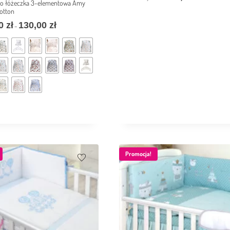
 do łóżeczka 3-elementowa Amy
otton
00
zł
130,00
zł
–
Promocja!