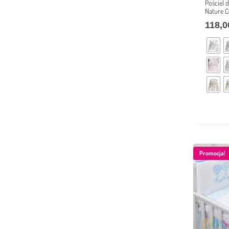
Pościel
Nature C
118,
Promocja!