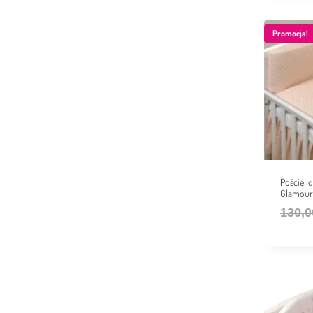
Promocja!
Pościel
Glamour 
130,