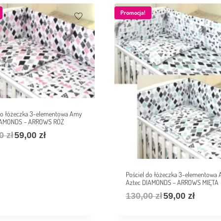
Promocja!
 do łóżeczka 3-elementowa Amy
IAMONDS – ARROWS RÓŻ
00
zł
59,00
zł
Pościel do łóżeczka 3-elementowa
Aztec DIAMONDS – ARROWS MIĘTA
130,00
zł
59,00
zł