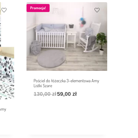
Promocja!
Pościel do łóżeczka 3-elementowa Amy
Listki Szare
130,00
zł
59,00
zł
 Amy