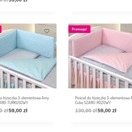
Promocja!
 do łóżeczka 3-elementowa Amy
Pościel do łóżeczka 3-elementowa
ZARO-TURKUSOWY
Cube SZARO-RÓŻOWY
00
zł
59,00
zł
130,00
zł
59,00
zł