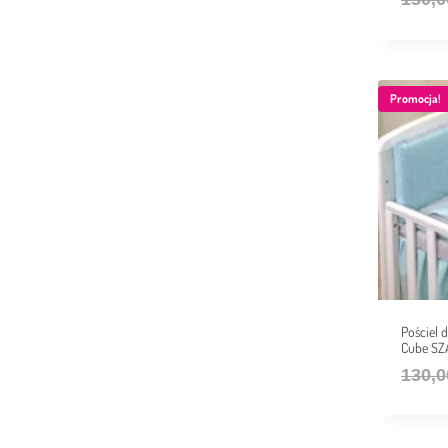
Promocja!
Pościel
Cube S
130,