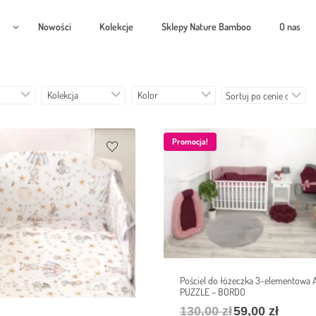
Nowości
Kolekcje
Sklepy Nature Bamboo
O nas
ć
Kolekcja
Kolor
Promocja!
Pościel do łóżeczka 3-elementowa
PUZZLE – BORDO
130,00
zł
59,00
zł