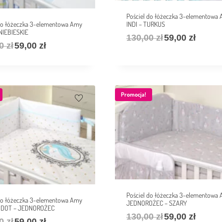
Pościel do łóżeczka 3-elementowa
 do łóżeczka 3-elementowa Amy
INDI – TURKUS
NIEBIESKIE
130,00
zł
59,00
zł
00
zł
59,00
zł
Promocja!
Pościel do łóżeczka 3-elementowa
 do łóżeczka 3-elementowa Amy
JEDNOROŻEC – SZARY
 DOT – JEDNOROŻEC
130,00
zł
59,00
zł
00
zł
59,00
zł