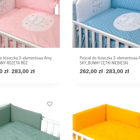
 do łóżeczka 3-elementowa Amy
Pościel do łóżeczka 3-elementowa
NNY ROZETA RÓŻ
SKY_BUNNY CĘTKI NIEBIESKI
00
zł
283,00
zł
262,00
zł
283,00
zł
–
–