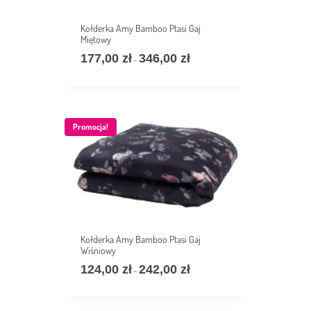
Kołderka Amy Bamboo Ptasi Gaj
Miętowy
177,00
zł
346,00
zł
Zakres
–
cen:
od
177,00 zł
do
346,00 zł
Promocja!
Kołderka Amy Bamboo Ptasi Gaj
Wiśniowy
124,00
zł
242,00
zł
Zakres
–
cen:
od
124,00 zł