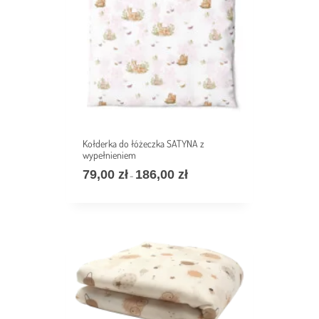
Kołderka do łóżeczka SATYNA z
wypełnieniem
79,00
zł
186,00
zł
Zakres
–
cen:
od
79,00 zł
do
186,00 zł