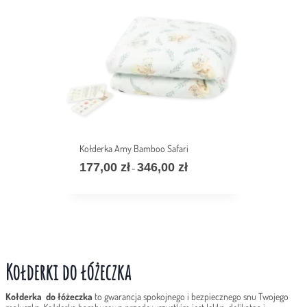
do
346,00 zł
Kołderka Amy Bamboo Safari
177,00
zł
346,00
zł
Zakres
–
cen:
od
177,00 zł
do
346,00 zł
Kołderki do łóżeczka
Kołderka do łóżeczka
to gwarancja spokojnego i bezpiecznego snu Twojego