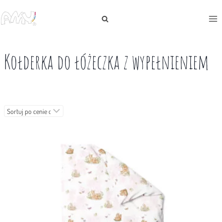
Przejdź
do
treści
Kołderka do łóżeczka z wypełnieniem