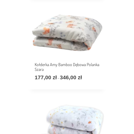
177,00 zł
do
346,00 zł
Kołderka Amy Bamboo Dębowa Polanka
Szara
177,00
zł
346,00
zł
Zakres
–
cen:
od
177,00 zł
do
346,00 zł