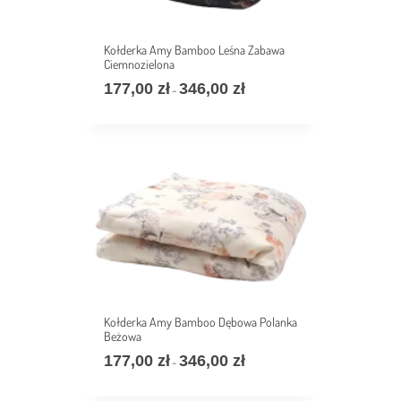
Kołderka Amy Bamboo Leśna Zabawa
Ciemnozielona
177,00
zł
346,00
zł
Zakres
–
cen:
od
177,00 zł
do
346,00 zł
Kołderka Amy Bamboo Dębowa Polanka
Beżowa
177,00
zł
346,00
zł
Zakres
–
cen:
od