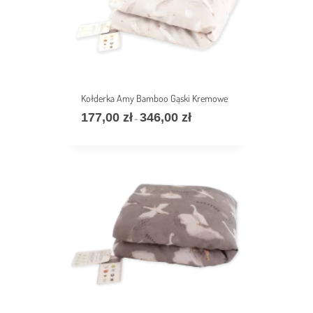
Kołderka Amy Bamboo Gąski Kremowe
177,00
zł
346,00
zł
Zakres
–
cen:
od
177,00 zł
do
346,00 zł