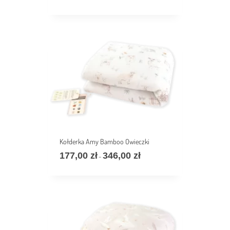
cen:
od
177,00 zł
do
346,00 zł
Kołderka Amy Bamboo Owieczki
177,00
zł
346,00
zł
Zakres
–
cen:
od
177,00 zł
do
346,00 zł