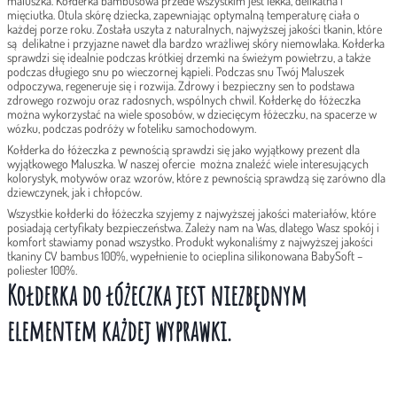
maluszka. Kołderka bambusowa przede wszystkim jest lekka, delikatna i
mięciutka. Otula skórę dziecka, zapewniając optymalną temperaturę ciała o
każdej porze roku. Została uszyta z naturalnych, najwyższej jakości tkanin, które
są delikatne i przyjazne nawet dla bardzo wrażliwej skóry niemowlaka. Kołderka
sprawdzi się idealnie podczas krótkiej drzemki na świeżym powietrzu, a także
podczas długiego snu po wieczornej kąpieli. Podczas snu Twój Maluszek
odpoczywa, regeneruje się i rozwija. Zdrowy i bezpieczny sen to podstawa
zdrowego rozwoju oraz radosnych, wspólnych chwil. Kołderkę do łóżeczka
można wykorzystać na wiele sposobów, w dziecięcym łóżeczku, na spacerze w
wózku, podczas podróży w foteliku samochodowym.
Kołderka do łóżeczka z pewnością sprawdzi się jako wyjątkowy prezent dla
wyjątkowego Maluszka. W naszej ofercie można znaleźć wiele interesujących
kolorystyk, motywów oraz wzorów, które z pewnością sprawdzą się zarówno dla
dziewczynek, jak i chłopców.
Wszystkie kołderki do łóżeczka szyjemy z najwyższej jakości materiałów, które
posiadają certyfikaty bezpieczeństwa. Zależy nam na Was, dlatego Wasz spokój i
komfort stawiamy ponad wszystko. Produkt wykonaliśmy z najwyższej jakości
tkaniny CV bambus 100%, wypełnienie to ocieplina silikonowana BabySoft –
poliester 100%.
Kołderka do łóżeczka jest niezbędnym
elementem każdej wyprawki.