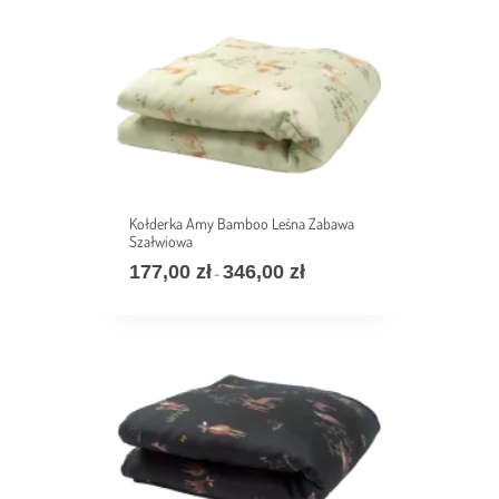
do
242,00 zł
Kołderka Amy Bamboo Leśna Zabawa
Szałwiowa
177,00
zł
346,00
zł
Zakres
–
cen:
od
177,00 zł
do
346,00 zł