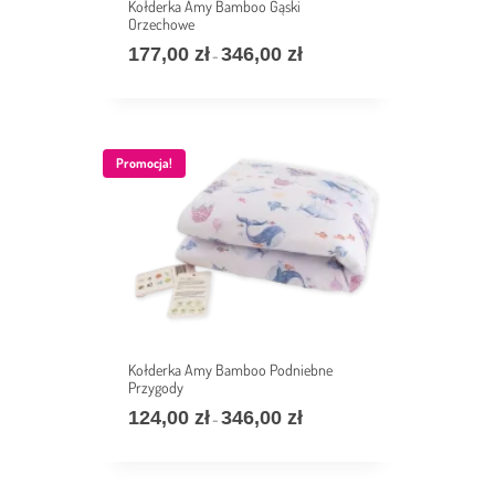
Kołderka Amy Bamboo Gąski
Orzechowe
177,00
zł
346,00
zł
Zakres
–
cen:
od
177,00 zł
do
346,00 zł
Promocja!
Kołderka Amy Bamboo Podniebne
Przygody
124,00
zł
346,00
zł
Zakres
–
cen:
od
124,00 zł