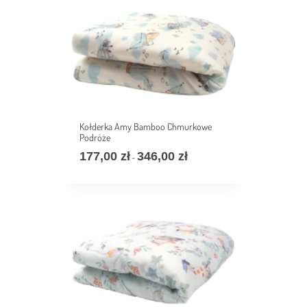
346,00 zł
Kołderka Amy Bamboo Chmurkowe
Podróże
177,00
zł
346,00
zł
Zakres
–
cen:
od
177,00 zł
do
346,00 zł