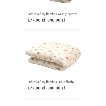
Kołderka Amy Bamboo Wesoły Kosmos
177,00
zł
346,00
zł
Zakres
–
cen:
od
177,00 zł
do
346,00 zł
Kołderka Amy Bamboo Leśne Skarby
177,00
zł
346,00
zł
Zakres
–
cen:
od
177,00 zł
do