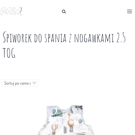
Przejdź
do
treści
Śpiworek do spania z nogawkami 2.5
TOG