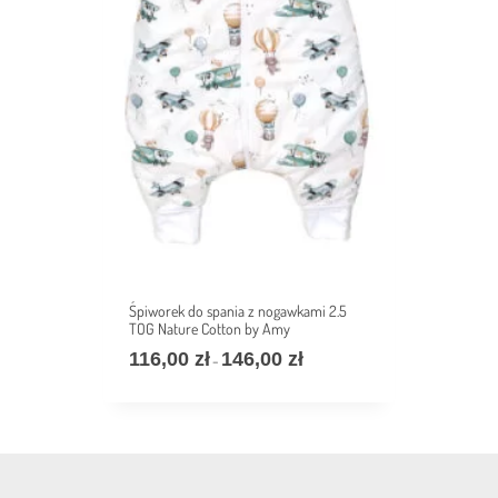
Śpiworek do spania z nogawkami 2.5
TOG Nature Cotton by Amy
116,00
zł
146,00
zł
Zakres
–
cen:
od
116,00 zł
do
146,00 zł