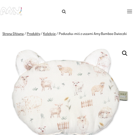
Przejdź
do
treści
Strona Główna
/
Produkty
/
Kolekcje
/
Poduszka-miś z uszami Amy Bamboo Owieczki