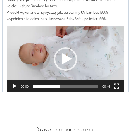
kolekcji Nature Bamboo by Amy.
Produkt wykonano z najwyższej jakości tkaniny CV bambus 100%,
wypełnienie to ocieplina silikonowana BabySoft – poliester 100%
O
d
t
w
a
r
z
a
c
z
00:00
00:46
v
i
d
e
o