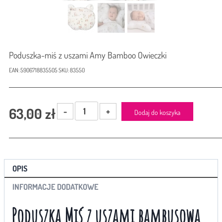
Poduszka-miś z uszami Amy Bamboo Owieczki
EAN:
5906718835505
SKU:
83550
ilość
63,00
zł
Dodaj do koszyka
Poduszka-
miś
z
uszami
Amy
OPIS
Bamboo
Owieczki
INFORMACJE DODATKOWE
Poduszka Miś z uszami bambusowa