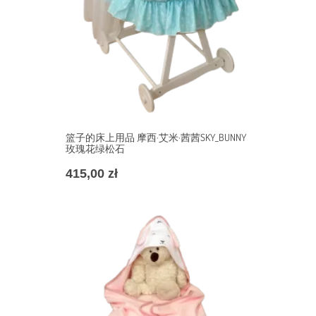
篮子的床上用品 摩西·艾米·茜茜SKY_BUNNY
玫瑰花绿松石
415,00
zł