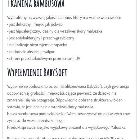
Tkanina bambusowa
Wybraliśmy najwyższej jakości bambus, który ma ważne właściwości:
• jest delikatny i miękki jak jedwab
• jest hipoalergiczny, idealny dla wrażliwej skóry maluszka
• jest antybakteryjny i przeciwgrzybiczny
• neutralizuje nieprzyjemne zapachy
• doskonale absorbuje wilgoć
• chroni przed szkodliwymi promieniami UV
Wypełnienie BabySoft
Wypełnienie poduszki to ocieplina silikonowana BabySoft, czyli gwarancja
odpowiedniej grubości i miękkości, dająca pewność, że dziecko nie
zmarznie i się nie przegrzeje. Odpowiednio dobrana struktura włókien
sprawia, że jest idealna dla wrażliwej skóry maluszka.
Nasza bambusowa poduszka będzie Wam towarzyszyć od pierwszych chwil
życia, aż do wieku przedszkolnego.
Produkt sprawdzi się jako wyjątkowy prezent dla wyjątkowego Maluszka.
Kupując ten produkt otrzymasz: poduszkę-misia z uszami 40×30 cm z