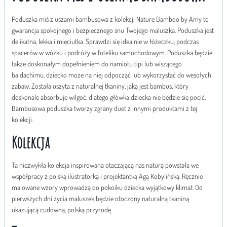
Poduszka miś z uszami bambusowa z kolekcji Nature Bamboo by Amy to
gwarancja spokojnego i bezpiecznego snu Twojego maluszka. Poduszka jest
delikatna, lekka i mięciutka. Sprawdzi się idealnie w łóżeczku, podczas
spacerów w wózku i podróży w foteliku samochodowym. Poduszka będzie
także doskonałym dopełnieniem do namiotu tipi lub wiszącego
baldachimu, dziecko może na niej odpocząć lub wykorzystać do wesołych
zabaw. Została uszyta z naturalnej tkaniny, jaką jest bambus, który
doskonale absorbuje wilgoć, dlatego główka dziecka nie będzie się pocić.
Bambusowa poduszka tworzy zgrany duet z innymi produktami z tej
kolekcji.
Kolekcja
Ta niezwykła kolekcja inspirowana otaczającą nas naturą powstała we
współpracy z polską ilustratorką i projektantką Agą Kobylińską. Ręcznie
malowane wzory wprowadzą do pokoiku dziecka wyjątkowy klimat. Od
pierwszych dni życia maluszek będzie otoczony naturalną tkaniną
ukazującą cudowną, polską przyrodę.