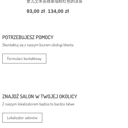
婴儿艾米英雄泰瑞粉红色的泳装
93,00
zł
134,00
zł
Zakres
–
cen:
od
93,00 zł
do
POTRZEBUJESZ POMOCY
134,00 zł
Skontaktuj się z naszym biurem obsługi klienta
Formularz kontaktowy
ZNAJDŹ SALON W TWOJEJ OKOLICY
Z naszym lokalizatorem będzie to bardzo łatwe
Lokalizator salonów