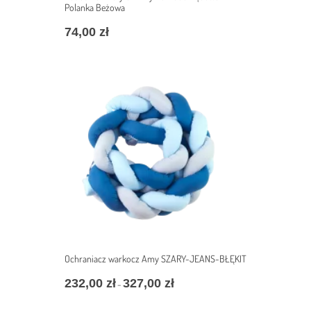
Polanka Beżowa
74,00
zł
Ochraniacz warkocz Amy SZARY-JEANS-BŁĘKIT
232,00
zł
327,00
zł
Zakres
–
cen:
od