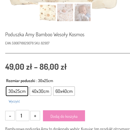
Poduszka Amy Bamboo Wesoły Kosmos
EAN:
5906718829078
SKU:
82907
Zakres
49,00
zł
–
86,00
zł
cen:
Rozmiar poduszki
: 30x25cm
od
30x25cm
40x30cm
60x40cm
49,00 zł
Wyczyść
do
ilość
86,00 zł
Dodaj do koszyka
Poduszka
Amy
Bambusowa poduszka Amy to doskonały wybór. Kupując ten produkt otrzymasz