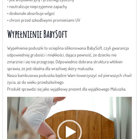
• neutralizuje nieprzyjemne zapachy
• doskonale absorbuje wilgoć
• chroni przed szkodliwymi promieniami UV
Wypełnienie BabySoft
Wypełnienie poduszki to ocieplina silikonowana BabySoft, czyli gwarancja
odpowiedniej grubości i miękkości, dająca pewność, że dziecko nie
zmarznie i się nie przegrzeje. Odpowiednio dobrana struktura włókien
sprawia, że jest idealna dla wrażliwej skóry maluszka.
Nasza bambusowa poduszka będzie Wam towarzyszyć od pierwszych chwil
życia, aż do wieku przedszkolnego.
Produkt sprawdzi się jako wyjątkowy prezent dla wyjątkowego Maluszka.
O
d
t
w
a
r