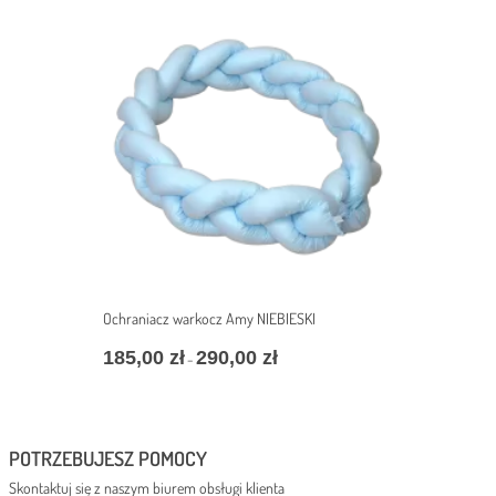
232,00 zł
do
327,00 zł
Ochraniacz warkocz Amy NIEBIESKI
185,00
zł
290,00
zł
Zakres
–
cen:
od
185,00 zł
do
POTRZEBUJESZ POMOCY
290,00 zł
Skontaktuj się z naszym biurem obsługi klienta