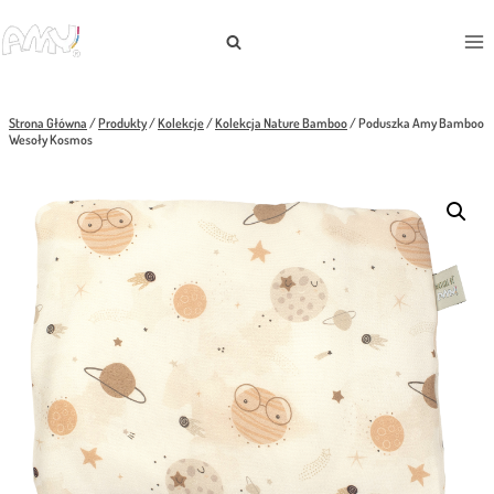
Przejdź
do
treści
Strona Główna
/
Produkty
/
Kolekcje
/
Kolekcja Nature Bamboo
/
Poduszka Amy Bamboo
Wesoły Kosmos