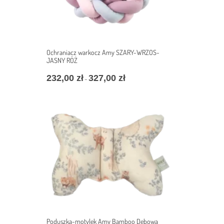
Ochraniacz warkocz Amy SZARY-WRZOS-
JASNY RÓŻ
232,00
zł
327,00
zł
Zakres
–
cen:
od
232,00 zł
do
327,00 zł
Poduszka-motylek Amy Bamboo Dębowa