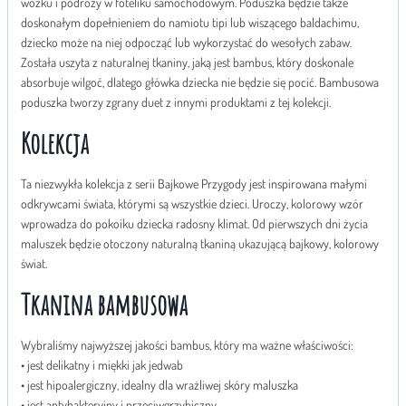
wózku i podróży w foteliku samochodowym. Poduszka będzie także
doskonałym dopełnieniem do namiotu tipi lub wiszącego baldachimu,
dziecko może na niej odpocząć lub wykorzystać do wesołych zabaw.
Została uszyta z naturalnej tkaniny, jaką jest bambus, który doskonale
absorbuje wilgoć, dlatego główka dziecka nie będzie się pocić. Bambusowa
poduszka tworzy zgrany duet z innymi produktami z tej kolekcji.
Kolekcja
Ta niezwykła kolekcja z serii Bajkowe Przygody jest inspirowana małymi
odkrywcami świata, którymi są wszystkie dzieci. Uroczy, kolorowy wzór
wprowadza do pokoiku dziecka radosny klimat. Od pierwszych dni życia
maluszek będzie otoczony naturalną tkaniną ukazującą bajkowy, kolorowy
świat.
Tkanina bambusowa
Wybraliśmy najwyższej jakości bambus, który ma ważne właściwości:
• jest delikatny i miękki jak jedwab
• jest hipoalergiczny, idealny dla wrażliwej skóry maluszka
• jest antybakteryjny i przeciwgrzybiczny