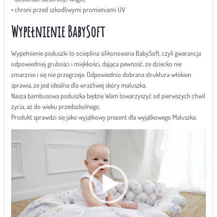
• chroni przed szkodliwymi promieniami UV
Wypełnienie BabySoft
Wypełnienie poduszki to ocieplina silikonowana BabySoft, czyli gwarancja
odpowiedniej grubości i miękkości, dająca pewność, że dziecko nie
zmarznie i się nie przegrzeje. Odpowiednio dobrana struktura włókien
sprawia, że jest idealna dla wrażliwej skóry maluszka.
Nasza bambusowa poduszka będzie Wam towarzyszyć od pierwszych chwil
życia, aż do wieku przedszkolnego.
Produkt sprawdzi się jako wyjątkowy prezent dla wyjątkowego Maluszka.
O
d
t
w
a
r
z
a