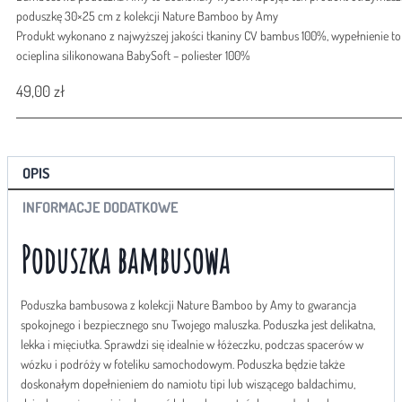
Bamboo
poduszkę 30×25 cm z kolekcji Nature Bamboo by Amy
Ptasi
Produkt wykonano z najwyższej jakości tkaniny CV bambus 100%, wypełnienie to
Gaj
ocieplina silikonowana BabySoft – poliester 100%
Miętowy
49,00
zł
OPIS
INFORMACJE DODATKOWE
Poduszka bambusowa
Poduszka bambusowa z kolekcji Nature Bamboo by Amy to gwarancja
spokojnego i bezpiecznego snu Twojego maluszka. Poduszka jest delikatna,
lekka i mięciutka. Sprawdzi się idealnie w łóżeczku, podczas spacerów w
wózku i podróży w foteliku samochodowym. Poduszka będzie także
doskonałym dopełnieniem do namiotu tipi lub wiszącego baldachimu,