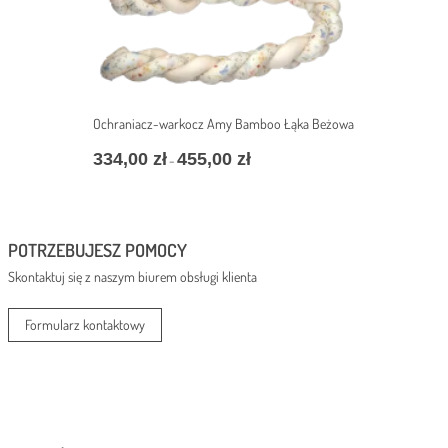
Ochraniacz-warkocz Amy Bamboo Łąka Beżowa
334,00
zł
455,00
zł
Zakres
–
cen:
od
334,00 zł
do
POTRZEBUJESZ POMOCY
455,00 zł
Skontaktuj się z naszym biurem obsługi klienta
Formularz kontaktowy