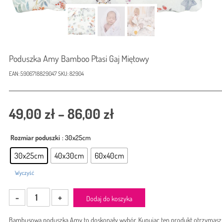
Poduszka Amy Bamboo Ptasi Gaj Miętowy
EAN:
5906718829047
SKU:
82904
Zakres
49,00
zł
–
86,00
zł
cen:
Rozmiar poduszki
: 30x25cm
od
30x25cm
40x30cm
60x40cm
49,00 zł
Wyczyść
do
ilość
86,00 zł
Dodaj do koszyka
Poduszka
Amy
Bambusowa poduszka Amy to doskonały wybór. Kupując ten produkt otrzymasz