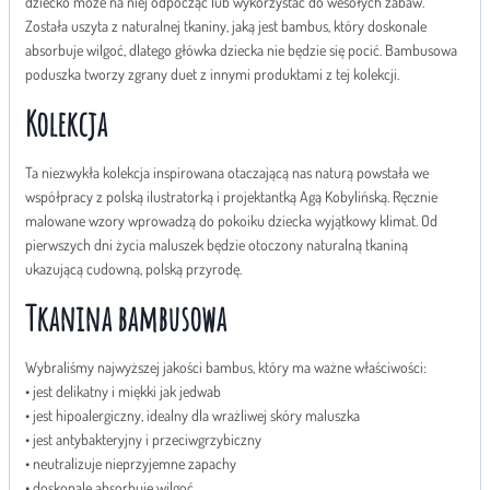
dziecko może na niej odpocząć lub wykorzystać do wesołych zabaw.
Została uszyta z naturalnej tkaniny, jaką jest bambus, który doskonale
absorbuje wilgoć, dlatego główka dziecka nie będzie się pocić. Bambusowa
poduszka tworzy zgrany duet z innymi produktami z tej kolekcji.
Kolekcja
Ta niezwykła kolekcja inspirowana otaczającą nas naturą powstała we
współpracy z polską ilustratorką i projektantką Agą Kobylińską. Ręcznie
malowane wzory wprowadzą do pokoiku dziecka wyjątkowy klimat. Od
pierwszych dni życia maluszek będzie otoczony naturalną tkaniną
ukazującą cudowną, polską przyrodę.
Tkanina bambusowa
Wybraliśmy najwyższej jakości bambus, który ma ważne właściwości:
• jest delikatny i miękki jak jedwab
• jest hipoalergiczny, idealny dla wrażliwej skóry maluszka
• jest antybakteryjny i przeciwgrzybiczny
• neutralizuje nieprzyjemne zapachy
• doskonale absorbuje wilgoć