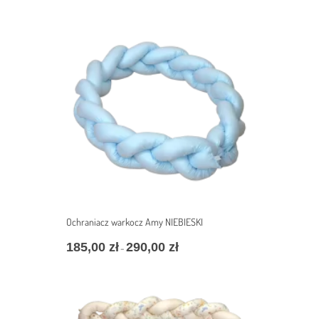
cen:
od
232,00 zł
do
327,00 zł
Ochraniacz warkocz Amy NIEBIESKI
185,00
zł
290,00
zł
Zakres
–
cen:
od
185,00 zł
do
290,00 zł