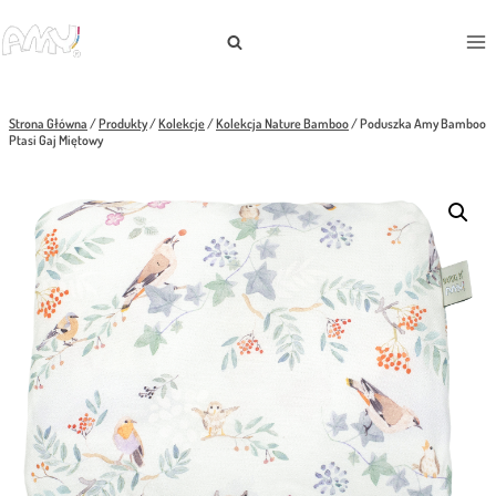
Przejdź
do
treści
Strona Główna
/
Produkty
/
Kolekcje
/
Kolekcja Nature Bamboo
/
Poduszka Amy Bamboo
Ptasi Gaj Miętowy