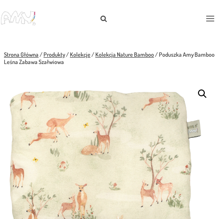
Przejdź
do
treści
Strona Główna
/
Produkty
/
Kolekcje
/
Kolekcja Nature Bamboo
/
Poduszka Amy Bamboo
Leśna Zabawa Szałwiowa