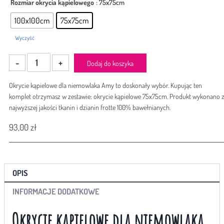
Rozmiar okrycia kąpielowego
: 75x75cm
134,00 zł
100x100cm
75x75cm
Wyczyść
ilość
Dodaj do koszyka
Okrycie
kąpielowe
Okrycie kąpielowe dla niemowlaka Amy to doskonały wybór. Kupując ten
dla
komplet otrzymasz w zestawie: okrycie kąpielowe 75x75cm. Produkt wykonano 
niemowlaka
najwyższej jakości tkanin i dzianin frotte 100% bawełnianych.
Amy
SKY_BUNNY
93,00
zł
ROZETA
SZARY
OPIS
INFORMACJE DODATKOWE
Okrycie kąpielowe dla niemowlaka