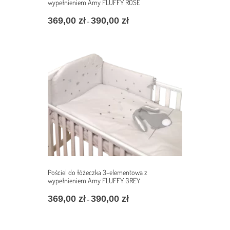
wypełnieniem Amy FLUFFY ROSE
369,00
zł
390,00
zł
Zakres
–
cen:
od
369,00 zł
do
390,00 zł
Pościel do łóżeczka 3-elementowa z
wypełnieniem Amy FLUFFY GREY
369,00
zł
390,00
zł
Zakres
–
cen:
od
369,00 zł