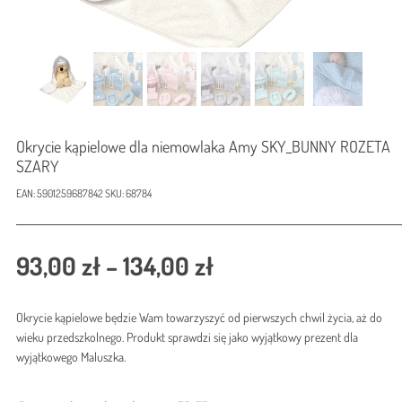
Okrycie kąpielowe dla niemowlaka Amy SKY_BUNNY ROZETA
SZARY
EAN:
5901259687842
SKU:
68784
Zakres
93,00
zł
–
134,00
zł
cen:
Okrycie kąpielowe będzie Wam towarzyszyć od pierwszych chwil życia, aż do
od
wieku przedszkolnego. Produkt sprawdzi się jako wyjątkowy prezent dla
93,00 zł
wyjątkowego Maluszka.
do