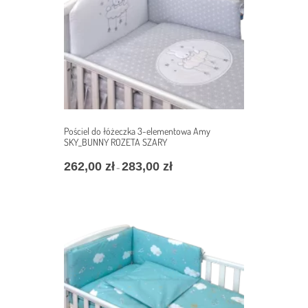
Pościel do łóżeczka 3-elementowa Amy
SKY_BUNNY ROZETA SZARY
262,00
zł
283,00
zł
Zakres
–
cen:
od
262,00 zł
do
283,00 zł