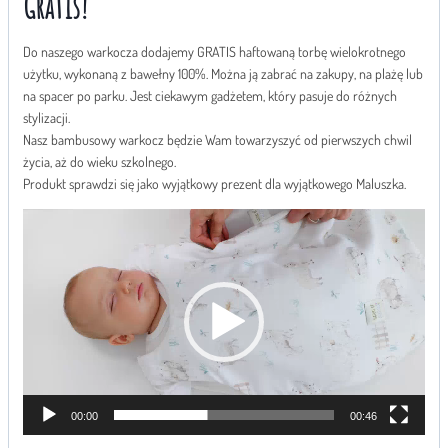
Gratis!
Do naszego warkocza dodajemy GRATIS haftowaną torbę wielokrotnego
użytku, wykonaną z bawełny 100%. Można ją zabrać na zakupy, na plażę lub
na spacer po parku. Jest ciekawym gadżetem, który pasuje do różnych
stylizacji.
Nasz bambusowy warkocz będzie Wam towarzyszyć od pierwszych chwil
życia, aż do wieku szkolnego.
Produkt sprawdzi się jako wyjątkowy prezent dla wyjątkowego Maluszka.
O
d
t
w
a
r
z
a
c
z
00:00
00:46
v