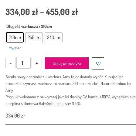
334,00
zł
–
455,00
zł
Długość warkocza
: 210cm
210cm
240cm
340cm
Wyczyść
ilość
Dodaj do koszyka
Ochraniacz-
warkocz
Bambusowy ochraniacz – warkocz Amy to doskonały wybór. Kupując ten
Amy
produkt otrzymasz: warkocz-ochraniacz 210 cm z kolekcji Nature Bamboo by
Bamboo
Amy
Gąski
Produkt wykonano z najwyższej jakości tkaniny CV bambus 100%, wypełnienie to
Kremowe
ocieplina silikonowa BabySoft – poliester 100%
334,00
zł