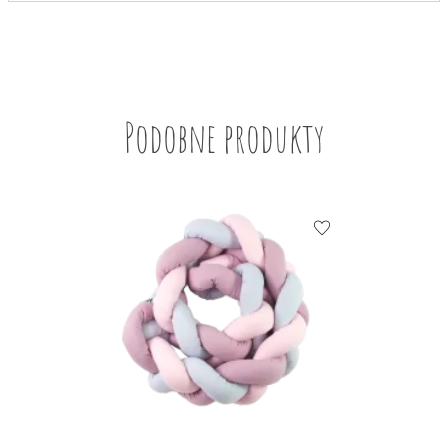
i
d
e
o
Podobne produkty