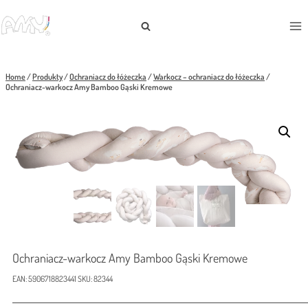
Skip
to
content
Home
/
Produkty
/
Ochraniacz do łóżeczka
/
Warkocz – ochraniacz do łóżeczka
/
Ochraniacz-warkocz Amy Bamboo Gąski Kremowe
Ochraniacz-warkocz Amy Bamboo Gąski Kremowe
EAN:
5906718823441
SKU:
82344