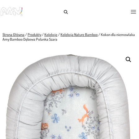
Przejdź
do
treści
Strona Główna
/
Produkty
/
Kolekcje
/
Kolekcja Nature Bamboo
/
Kokon dla niemowlaka
Amy Bamboo Dębowa Polanka Szara