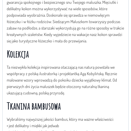
gwarancja spokojnego i bezpiecznego snu Twojego maluszka. Mięciutki i
delikatny kokon można wykorzystywać na wiele sposobów, które
podpowiada wyobraźnia. Doskonale się sprawdza w niemowlęcym
łóżeczku i w łóżku rodziców. Siedzącym Maluszkom towarzyszy podczas
zabaw na podłodze, a starszaki wykorzystują go na różne sposoby w trakcie
kreatywnych szaleństw. Kiedy wyjedziecie na wakacje nasz kokon sprawdzi
się jako turystyczne łóżeczko i mata do przewijania.
Kolekcja
Ta niezwykła kolekcja inspirowana otaczającą nas naturą powstała we
współpracy z polską ilustratorką i projektantką Agą Kobylińską. Ręcznie
malowane wzory wprowadzą do pokoiku dziecka wyjątkowy klimat. Od
pierwszych dni życia maluszek będzie otoczony naturalną tkaniną
ukazującą cudowną, polską przyrodę.
Tkanina bambusowa
Wybraliśmy najwyższej jakości bambus, który ma ważne właściwości:
• jest delikatny i miękki jak jedwab