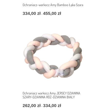
Ochraniacz-warkocz Amy Bamboo Łąka Szara
334,00
zł
455,00
zł
Zakres
–
cen:
od
334,00 zł
do
455,00 zł
Ochraniacz warkocz Amy JERSEY DZIANINA
SZARY-DZIANINA RÓŻ-DZIANINA BIAŁY
262,00
zł
334,00
zł
Zakres
–