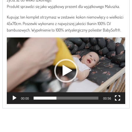
Produkt sprawdzi się jako wyjątkowy prezent dla wyjątkowego Maluszka.
Kupując ten komplet otrzymasz w zestawie: kokon niemowlęcy o wielkości
45x70cm. Poszewki wykonano z najwyższej jakości tkanin 100% CV
bambusowych. Wypełnienie to 100% antyalergiczny poliester BabySoft®.
O
d
t
w
a
r
z
a
c
z
00:00
00:56
v
i
d
e
o