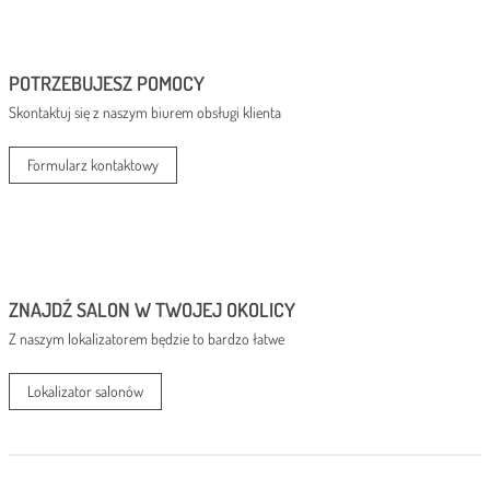
cen:
od
262,00 zł
do
POTRZEBUJESZ POMOCY
334,00 zł
Skontaktuj się z naszym biurem obsługi klienta
Formularz kontaktowy
ZNAJDŹ SALON W TWOJEJ OKOLICY
Z naszym lokalizatorem będzie to bardzo łatwe
Lokalizator salonów