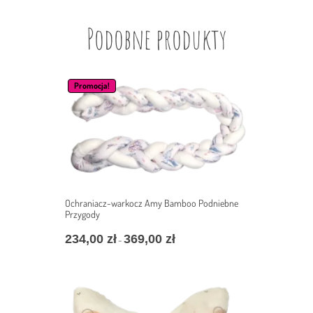
Podobne produkty
Promocja!
Ochraniacz-warkocz Amy Bamboo Podniebne
Przygody
234,00
zł
369,00
zł
Zakres
–
cen:
od
234,00 zł
do
369,00 zł