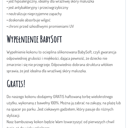
• jest hipoalergiczny, idealny dla wrażliwej skóry maluszka
• jest antybakteryjny i przeciwgrzybiczny
• neutralizuje nieprzyjemne zapachy
• doskonale absorbuje wilgoć
• chroni przed szkodliwymi promieniami UV
Wypełnienie BabySoft
Wypełnienie kokonu to ocieplina silikonowana BabySoft, czyli gwarancja
odpowiedniej grubości i miękkości, dająca pewność, że dziecko nie
zmarznie i się nie przegrzeje. Odpowiednio dobrana struktura włókien
sprawia, że jest idealna dla wrażliwej skóry maluszka.
Gratis!
Do naszego kokonu dodajemy GRATIS haftowaną torbę wielokrotnego
użytku, wykonaną z bawełny 100%. Można ją zabrać na zakupy, na plażę lub
na spacer po parku. Jest ciekawym gadżetem, który pasuje do różnych
stylizacji.
Nasz bambusowy kokon będzie Wam towarzyszyć od pierwszych chwil
życia, aż do wieku szkolnego.