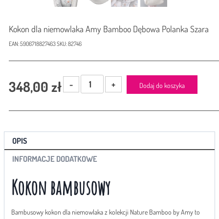
Kokon dla niemowlaka Amy Bamboo Dębowa Polanka Szara
EAN:
5906718827463
SKU:
82746
ilość
348,00
zł
Dodaj do koszyka
Kokon
dla
niemowlaka
Amy
Bamboo
OPIS
Dębowa
Polanka
INFORMACJE DODATKOWE
Szara
Kokon bambusowy
Bambusowy kokon dla niemowlaka z kolekcji Nature Bamboo by Amy to