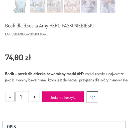
Becik dla dziecka Amy HERO PASKI NIEBIESKI
EAN:
5906718804730
SKU:
80473
74,00
zł
Becik – rożek dla dziecka bawełniany marki AMY
został uszyty z najwyższej
jakości tkaniny bawełnianej, która jest delikatna i przyjazna dla skóry niemowlaka
ilość
Dodaj do koszyka
Becik
dla
dziecka
Amy
HERO
OPIS