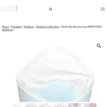
Skip
to
content
Home
/
Produkty
/
Kolekcje
/
Kolekcja Little Hero
/
Becik dla dziecka Amy HERO PASKI
NIEBIESKI