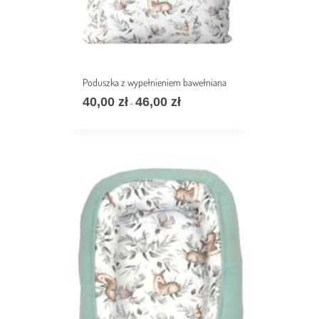
Poduszka z wypełnieniem bawełniana
40,00
zł
46,00
zł
Zakres
–
cen:
od
40,00 zł
do
46,00 zł