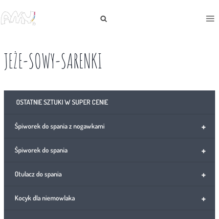
Przejdź
do
treści
JEŻE-SOWY-SARENKI
OSTATNIE SZTUKI W SUPER CENIE
+
Śpiworek do spania z nogawkami
+
Śpiworek do spania
+
Otulacz do spania
+
Kocyk dla niemowlaka