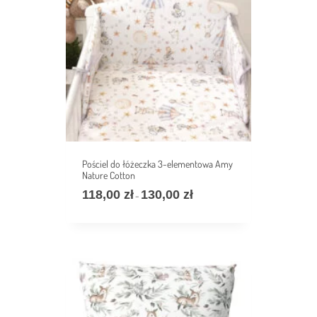
Pościel do łóżeczka 3-elementowa Amy
Nature Cotton
118,00
zł
130,00
zł
Zakres
–
cen:
od
118,00 zł
do
130,00 zł