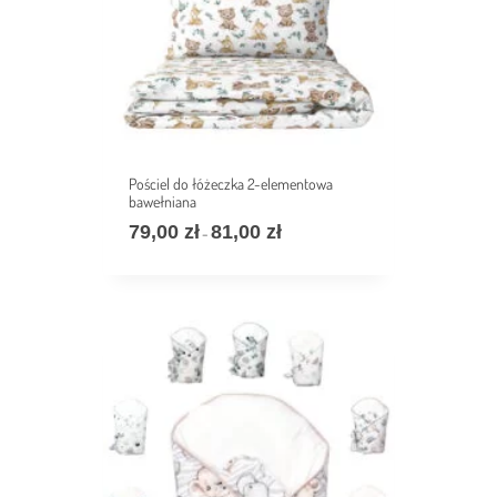
Pościel do łóżeczka 2-elementowa
bawełniana
79,00
zł
81,00
zł
Zakres
–
cen:
od
79,00 zł
do
81,00 zł