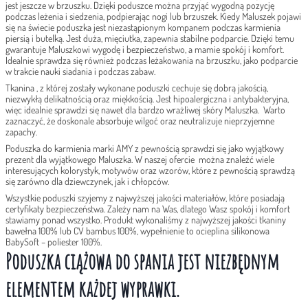
jest jeszcze w brzuszku. Dzięki poduszce można przyjąć wygodną pozycję
podczas leżenia i siedzenia, podpierając nogi lub brzuszek. Kiedy Maluszek pojawi
się na świecie poduszka jest niezastąpionym kompanem podczas karmienia
piersią i butelką. Jest duża, mięciutka, zapewnia stabilne podparcie. Dzięki temu
gwarantuje Maluszkowi wygodę i bezpieczeństwo, a mamie spokój i komfort.
Idealnie sprawdza się również podczas leżakowania na brzuszku, jako podparcie
w trakcie nauki siadania i podczas zabaw.
Tkanina , z której zostały wykonane poduszki cechuje się dobrą jakością,
niezwykłą delikatnością oraz miękkością. Jest hipoalergiczna i antybakteryjna,
więc idealnie sprawdzi się nawet dla bardzo wrażliwej skóry Maluszka. Warto
zaznaczyć, że doskonale absorbuje wilgoć oraz neutralizuje nieprzyjemne
zapachy.
Poduszka do karmienia marki AMY z pewnością sprawdzi się jako wyjątkowy
prezent dla wyjątkowego Maluszka. W naszej ofercie można znaleźć wiele
interesujących kolorystyk, motywów oraz wzorów, które z pewnością sprawdzą
się zarówno dla dziewczynek, jak i chłopców.
Wszystkie poduszki szyjemy z najwyższej jakości materiałów, które posiadają
certyfikaty bezpieczeństwa. Zależy nam na Was, dlatego Wasz spokój i komfort
stawiamy ponad wszystko. Produkt wykonaliśmy z najwyższej jakości tkaniny
bawełna 100% lub CV bambus 100%, wypełnienie to ocieplina silikonowa
BabySoft – poliester 100%.
Poduszka ciążowa do spania jest niezbędnym
elementem każdej wyprawki.