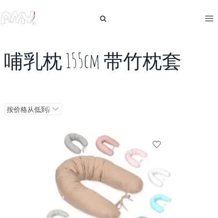
跳
到
内
容
哺乳枕 155cm 带竹枕套