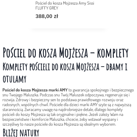
Pościel do kosza Mojżesza Amy Sissi
FLUFFY GREY
388,00
zł
Pościel do kosza Mojżesza – komplety
Komplety pościeli do kosza Mojżesza – dbamy i
otulamy
Pościel do kosza Mojżesza marki AMY
to gwarancja spokojnego i bezpiecznego
snu Twojego Maluszka. Podczas snu Twój Maluszek odpoczywa, regeneruje się i
rozwija. Zdrowy i bezpieczny sen to podstawa prawidłowego rozwoju oraz
radosnych, wspólnych chwil. Pościele dla dzieci marki AMY szyte są z najwyższą
starannością. Zwracamy uwagę na najdrobniejsze detale, dlatego komplety
pościeli do koszy Mojżesza są tak oryginalne i piękne. Jeżeli zależy Wam na
bezpieczeństwie i komforcie Maluszka, chcecie, żeby wstawał wyspany i
szczęśliwy to nasze pościele do kosza Mojżesza są idealnym wyborem.
Bliżej natury