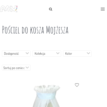
Skip
to
content
Pościel do kosza Mojżesza
Dostępność
Kolekcja
Kolor