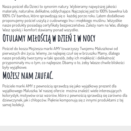
Nasza pościel dla Dzieci to synonim natury. Wybieramy najwyższej jakości
materiały, naturalne, delikatne, oddychające. Najczęściej jest to 100% bawełna lub
100% CV bambus, które sprawdzają się o każdej porze roku. Latem dodatkowo
proponujemy pościel uszytą z cudownego lnu i miękkiego muślinu. Wszystkie
nasze produkty posiadają certyfikaty bezpieczeństwa. Zależy nam na Was, dlatego
Wasz spokój i komfort stawiamy ponad wszystko.
Otulamy miłością w dzień i w nocy
Pościel do kosza Mojżesza marki AMY towarzyszy Twojemu Maluszkowi od
pierwszych dni życia. Wiemy, że najlepiej czuł się w brzuszku Mamy, dlatego
nasze produkty tworzymy w taki sposób, żeby ich miękkość i delikatność
przypominały mu o tym, co najlepsze. Dbamy o to, żeby Wasze chwile bliskości
były wyjątkowe.
Możesz nam zaufać.
Pościele marki AMY z pewnością sprawdzą się jako wyjątkowy prezent dla
wyjątkowego Maluszka. W naszej ofercie można znaleźć wiele interesujących
kolorystyk, motywów oraz wzorów, które z pewnością sprawdzą się zarówno dla
dziewczynek, jak i chłopców. Pięknie komponują się z innymi produktami z tej
samej kolekcji.