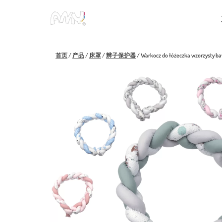
跳
到
内
容
首页
/
产品
/
床罩
/
辫子保护器
/
Warkocz do łóżeczka wzorzysty b