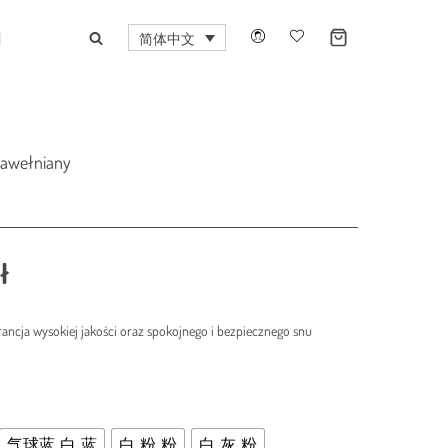
口
简体中文
bawełniany
价
ł
格
rancja wysokiej jakości oraz spokojnego i bezpiecznego snu
范
围：
185,00 zł
至
气球蓝_白_蓝
白_粉_粉
白_灰_粉