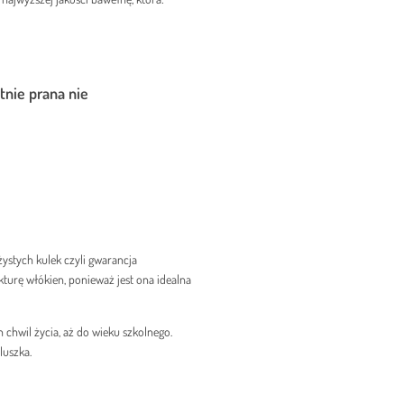
tnie prana nie
żystych kulek czyli gwarancja
turę włókien, ponieważ jest ona idealna
chwil życia, aż do wieku szkolnego.
luszka.