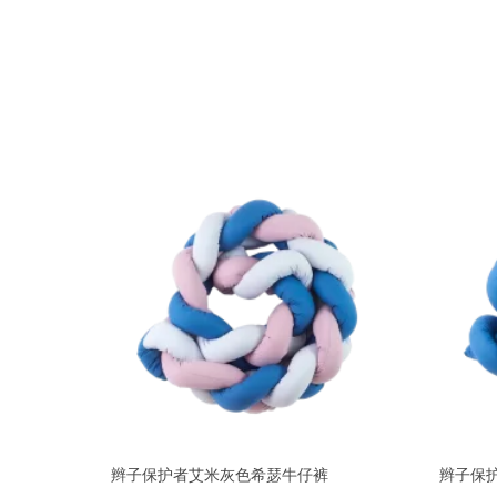
辫子保护者艾米灰色希瑟牛仔裤
辫子保