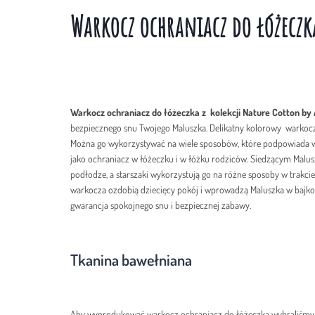
Warkocz ochraniacz do łóżecz
Warkocz ochraniacz do łóżeczka z kolekcji Nature Cotton by
bezpiecznego snu Twojego Maluszka. Delikatny kolorowy warkocz
Można go wykorzystywać na wiele sposobów, które podpowiada w
jako ochraniacz w łóżeczku i w łóżku rodziców. Siedzącym Mal
podłodze, a starszaki wykorzystują go na różne sposoby w trakci
warkocza ozdobią dziecięcy pokój i wprowadzą Maluszka w bajko
gwarancja spokojnego snu i bezpiecznej zabawy.
Tkanina bawełniana
Aby wyprodukować warkocz ochraniacz do łóżeczka wybraliśmy na