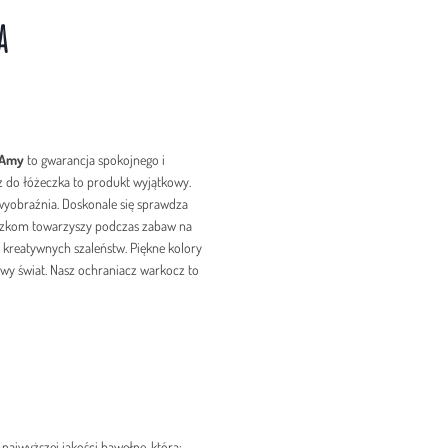
ka
 Amy
to gwarancja spokojnego i
 do łóżeczka to produkt wyjątkowy.
yobraźnia. Doskonale się sprawdza
uszkom towarzyszy podczas zabaw na
e kreatywnych szaleństw. Piękne kolory
wy świat. Nasz ochraniacz warkocz to
jwyższej jakości bawełnę, która: