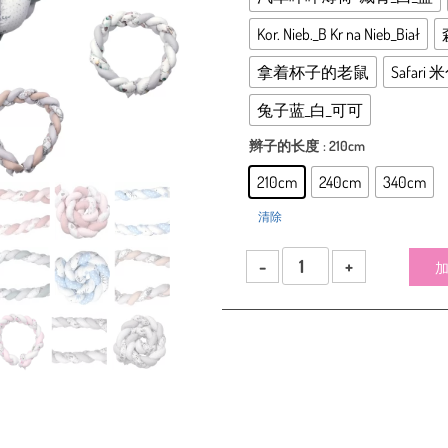
Kor. Nieb._B Kr na Nieb_Biał
拿着杯子的老鼠
Safar
兔子蓝_白_可可
辫子的长度
: 210cm
210cm
240cm
340cm
清除
Warkocz
do
łóżeczka
wzorzysty
bawełniany
数
量