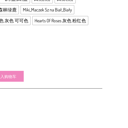
290,00 zł
森林绿鹿
Miki_Maczek Sz na Biał_Biały
i 米色 灰色 可可色
Hearts Of Roses 灰色 粉红色
加入购物车