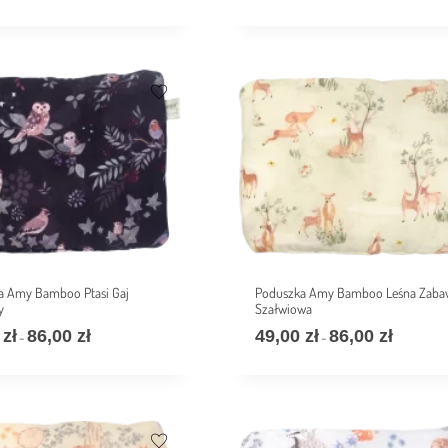
a Amy Bamboo Ptasi Gaj
Poduszka Amy Bamboo Leśna Zaba
y
Szałwiowa
0
zł
86,00
zł
49,00
zł
86,00
zł
–
–