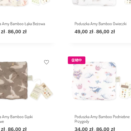
a Amy Bamboo Łąka Beżowa
Poduszka Amy Bamboo Owieczki
0
zł
86,00
zł
49,00
zł
86,00
zł
–
–
促销中
a Amy Bamboo Gąski
Poduszka Amy Bamboo Podniebne
we
Przygody
0
zł
86,00
zł
34,00
zł
86,00
zł
–
–