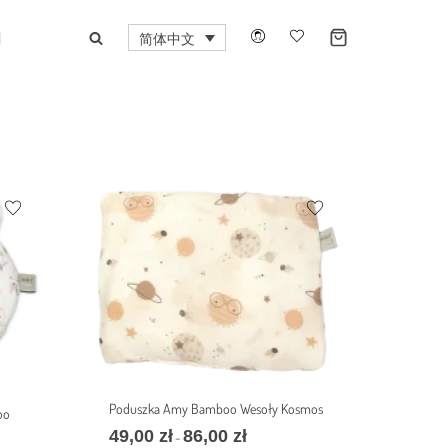
口
简体中文
Poduszka Amy Bamboo Wesoły Kosmos
oo
49,00
zł
86,00
zł
–