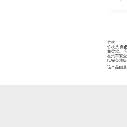
竹枕
竹枕从
自然
和柔软。 
在汽车安全
以完美地吸
该产品由最优