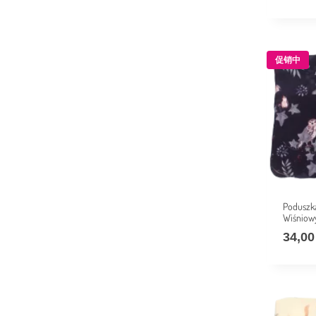
促销中
Poduszk
Wiśniow
34,0