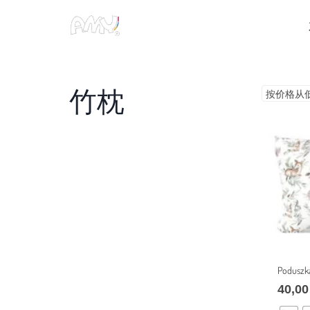
跳
到
内
容
竹枕
Poduszk
40,0