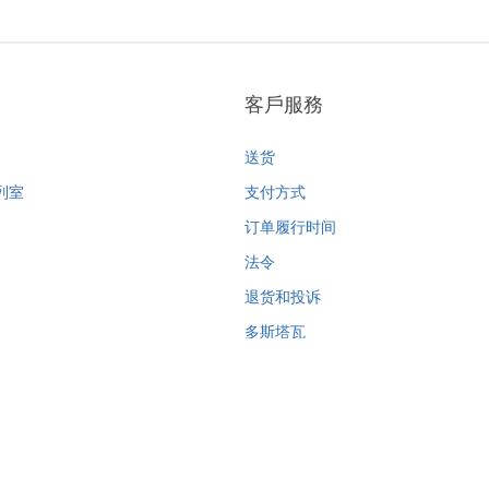
客戶服務
送货
列室
支付方式
订单履行时间
法令
退货和投诉
多斯塔瓦
支付方式
訂單履行時間
法令
退貨和投訴