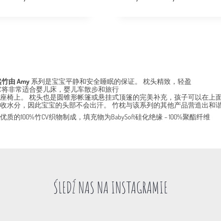
竹由 Amy
系列是宝宝平静和安全睡眠的保证。 枕头精致，轻盈
它将非常适合婴儿床，婴儿车散步和旅行
座椅上。 枕头也是圆锥形帐篷或悬挂式顶篷的完美补充，孩子可以在上
收水分，因此宝宝的头部不会出汗。 竹枕与该系列的其他产品营造出和
质的100%竹CV织物制成，填充物为BabySoft硅化绝缘 – 100%聚酯纤维
ŚLEDŹ NAS NA INSTAGRAMIE