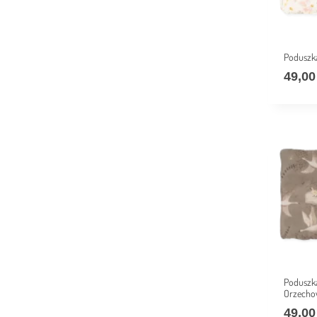
Poduszk
49,0
Poduszk
Orzecho
49,0