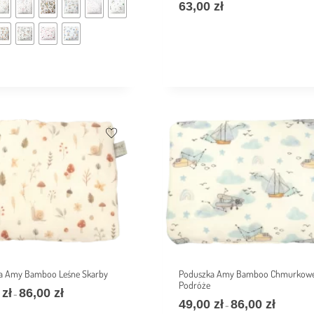
63,00
zł
a Amy Bamboo Leśne Skarby
Poduszka Amy Bamboo Chmurkow
Podróże
0
zł
86,00
zł
–
49,00
zł
86,00
zł
–