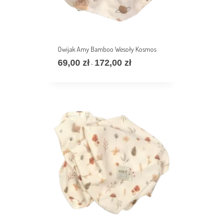
Owijak Amy Bamboo Wesoły Kosmos
69,00
zł
172,00
zł
价
–
格
范
围：
69,00 zł
至
172,00 zł