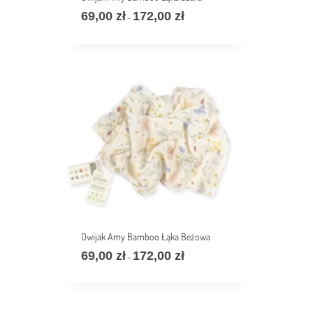
69,00
zł
172,00
zł
价
–
格
范
围：
69,00 zł
至
172,00 zł
Owijak Amy Bamboo Łąka Beżowa
69,00
zł
172,00
zł
价
–
格
范
围：
69,00 zł