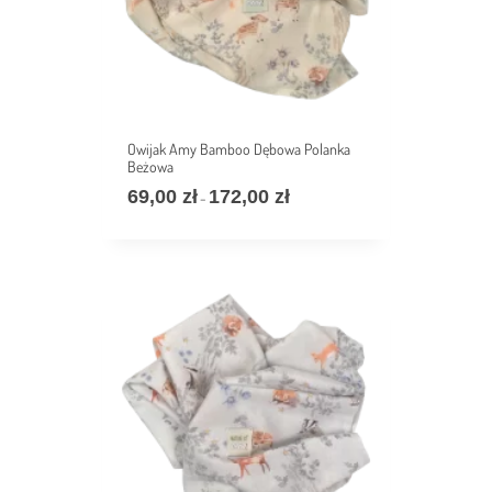
Owijak Amy Bamboo Dębowa Polanka
Beżowa
69,00
zł
172,00
zł
价
–
格
范
围：
69,00 zł
至
172,00 zł