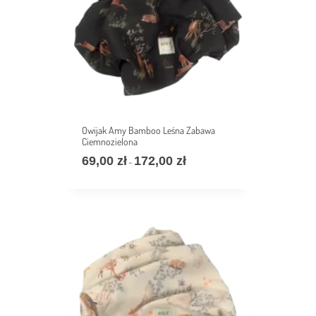
Owijak Amy Bamboo Leśna Zabawa
Ciemnozielona
69,00
zł
172,00
zł
价
–
格
范
围：
69,00 zł
至
172,00 zł