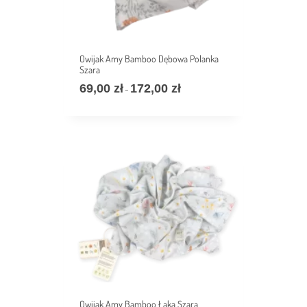
Owijak Amy Bamboo Dębowa Polanka
Szara
69,00
zł
172,00
zł
价
–
格
范
围：
69,00 zł
至
172,00 zł
Owijak Amy Bamboo Łąka Szara