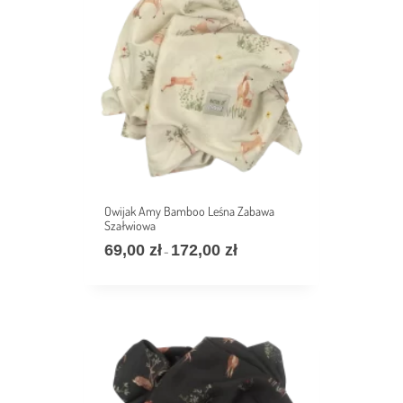
Owijak Amy Bamboo Leśna Zabawa
Szałwiowa
69,00
zł
172,00
zł
价
–
格
范
围：
69,00 zł
至
172,00 zł