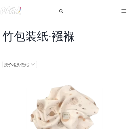
跳
到
内
容
竹包装纸-襁褓