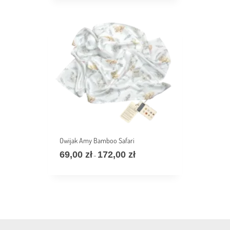
围：
48,00 zł
至
120,00 zł
Owijak Amy Bamboo Safari
69,00
zł
172,00
zł
价
–
格
范
围：
69,00 zł
至
172,00 zł