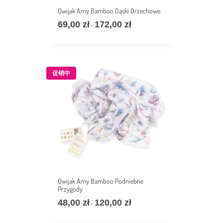
Owijak Amy Bamboo Gąski Orzechowe
69,00
zł
172,00
zł
价
–
格
范
围：
69,00 zł
至
促销中
172,00 zł
Owijak Amy Bamboo Podniebne
Przygody
48,00
zł
120,00
zł
价
–
格
范