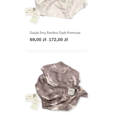
Owijak Amy Bamboo Gąski Kremowe
69,00
zł
172,00
zł
价
–
格
范
围：
69,00 zł
至
172,00 zł