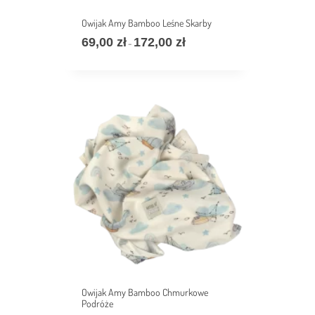
Owijak Amy Bamboo Leśne Skarby
69,00
zł
172,00
zł
价
–
格
范
围：
69,00 zł
至
172,00 zł
Owijak Amy Bamboo Chmurkowe
Podróże