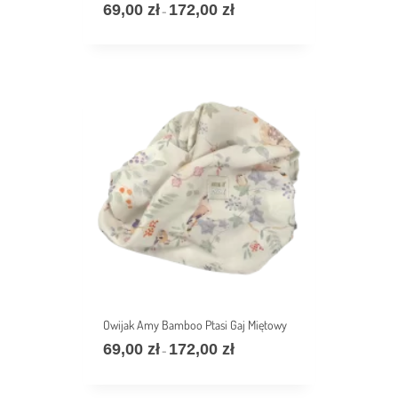
69,00
zł
172,00
zł
价
–
格
范
围：
69,00 zł
至
172,00 zł
Owijak Amy Bamboo Ptasi Gaj Miętowy
69,00
zł
172,00
zł
价
–
格
范
围：