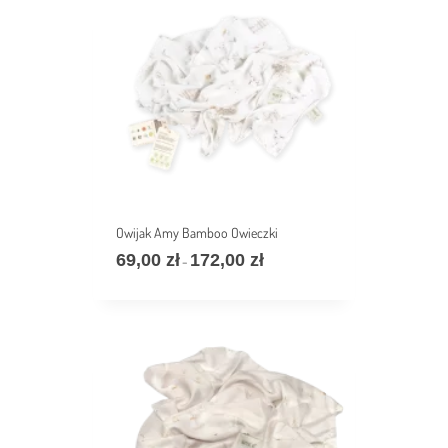
至
172,00 zł
Owijak Amy Bamboo Owieczki
69,00
zł
172,00
zł
价
–
格
范
围：
69,00 zł
至
172,00 zł