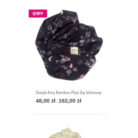
69,00 zł
至
促销中
172,00 zł
Owijak Amy Bamboo Ptasi Gaj Wiśniowy
48,00
zł
162,00
zł
价
–
格
范
围：
48,00 zł
至
162,00 zł