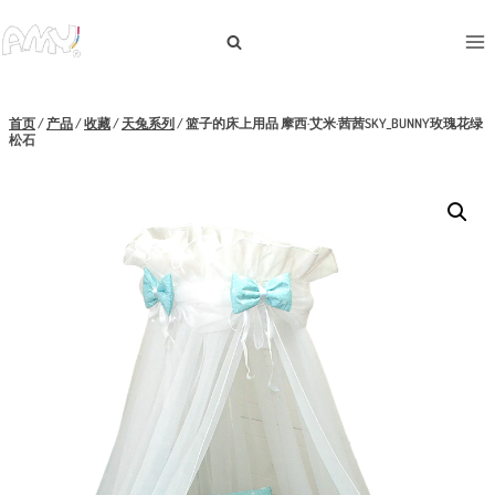
跳
到
内
容
首页
/
产品
/
收藏
/
天兔系列
/
篮子的床上用品 摩西·艾米·茜茜SKY_BUNNY玫瑰花绿
松石