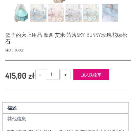
篮子的床上用品 摩西·艾米·茜茜SKY_BUNNY玫瑰花绿松
石
SKU：
68802
篮
415,00
zł
加入购物车
子
的
床
上
用
描述
品
摩
其他信息
西
·