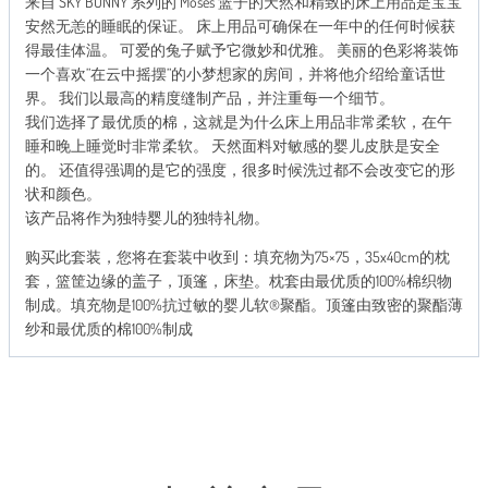
来自 SKY BUNNY 系列的 Moses 篮子的天然和精致的床上用品是宝宝
艾
安然无恙的睡眠的保证。 床上用品可确保在一年中的任何时候获
米
得最佳体温。 可爱的兔子赋予它微妙和优雅。 美丽的色彩将装饰
·
一个喜欢”在云中摇摆”的小梦想家的房间，并将他介绍给童话世
茜
界。 我们以最高的精度缝制产品，并注重每一个细节。
茜
我们选择了最优质的棉，这就是为什么床上用品非常柔软，在午
SKY_BUNNY
睡和晚上睡觉时非常柔软。 天然面料对敏感的婴儿皮肤是安全
玫
的。 还值得强调的是它的强度，很多时候洗过都不会改变它的形
瑰
状和颜色。
花
该产品将作为独特婴儿的独特礼物。
绿
购买此套装，您将在套装中收到：填充物为75×75，35x40cm的枕
松
套，篮筐边缘的盖子，顶篷，床垫。枕套由最优质的100%棉织物
石
制成。填充物是100%抗过敏的婴儿软®聚酯。顶篷由致密的聚酯薄
数
纱和最优质的棉100%制成
量