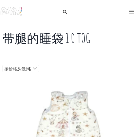
跳
到
内
容
带腿的睡袋 1.0 TOG