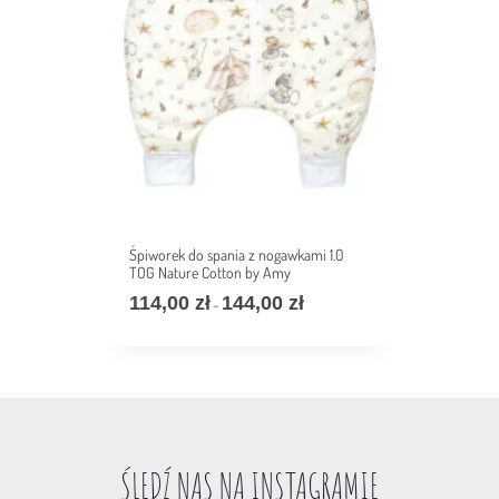
Śpiworek do spania z nogawkami 1.0
TOG Nature Cotton by Amy
114,00
zł
144,00
zł
价
–
格
范
围：
114,00 zł
至
144,00 zł
ŚLEDŹ NAS NA INSTAGRAMIE