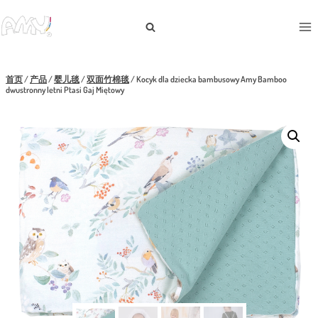
跳
到
内
容
首页
/
产品
/
婴儿毯
/
双面竹棉毯
/
Kocyk dla dziecka bambusowy Amy Bamboo
dwustronny letni Ptasi Gaj Miętowy