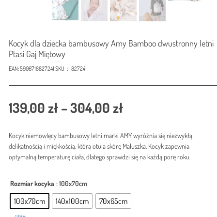
Kocyk dla dziecka bambusowy Amy Bamboo dwustronny letni
Ptasi Gaj Miętowy
EAN:
5906718827241
SKU：
82724
价
139,00
zł
–
304,00
zł
格
Kocyk niemowlęcy bambusowy letni marki AMY wyróżnia się niezwykłą
范
delikatnością i miękkością, która otula skórę Maluszka. Kocyk zapewnia
围：
optymalną temperaturę ciała, dlatego sprawdzi się na każdą porę roku.
139,00 zł
Rozmiar kocyka
: 100x70cm
至
100x70cm
140x100cm
70x65cm
304,00 zł