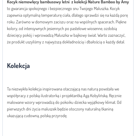
Kocyk niemowlęcy bambusowy letni z kolekcji Nature Bamboo by Amy
to gwarancja spokojnego i bezpiecznego snu Twojego Maluszka. Kocyk
zapewnia optymalną temperaturę ciała, dlatego sprawdzi się na każdą porę
roku. Zarówno w domowym zaciszu oraz na wspólnych spacerach. Piękne
kolory, od intensywnych jesiennych po pastelowe wiosenne, ozdobią
dziecięcy pokój i wprowadzą Maluszka w bajkowy świat. Warto zaznaczyć,
że produkt uszyliśmy z najwyższą dokładnością i dbałością o każdy detal.
Kolekcja
Ta niezwykła kolekcja inspirowana otaczającą nas naturą powstała we
współpracy z polską ilustratorką i projektantką Agą Kobylińską. Ręcznie
malowane wzory wprowadzą do pokoiku dziecka wyjątkowy klimat. Od
pierwszych dni życia maluszek będzie otoczony naturalną tkaniną
ukazującą cudowną, polską przyrodę.