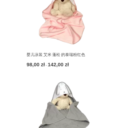
婴儿泳装 艾米 蓬松 的泰瑞粉红色
98,00
zł
142,00
zł
价
–
格
范
围：
98,00 zł
至
142,00 zł