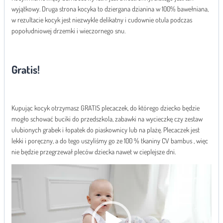
wyjątkowy. Druga strona kocyka to dziergana dzianina w 100% bawełniana,
w rezultacie kocyk jest niezwykle delikatny i cudownie otula podczas
popołudniowej drzemki i wieczornego snu.
Gratis!
Kupując kocyk otrzymasz GRATIS plecaczek, do którego dziecko będzie
mogło schować buciki do przedszkola, zabawki na wycieczkę czy zestaw
ulubionych grabek i łopatek do piaskownicy lub na plażę. Plecaczek jest
lekki i poręczny, a do tego uszyliśmy go ze 100 % tkaniny CV bambus , więc
nie będzie przegrzewał pleców dziecka nawet w cieplejsze dni.
视
频
播
放
器