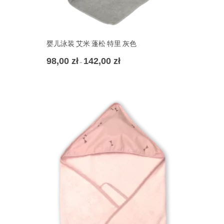
婴儿泳装 艾米 蓬松 特里 灰色
98,00
zł
142,00
zł
价
–
格
范
围：
98,00 zł
至
142,00 zł